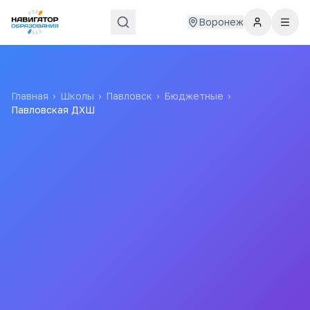
Воронеж
Главная
›
Школы
›
Павловск
›
Бюджетные
›
Павловская ДХШ
Павловская ДХШ
Муниципальное Казенное Образовательное Учреждение
Дополнительного Образования Детей Павловского
Муниципального Района "павловская Детская
Художественная Школа"
Все
школы
города