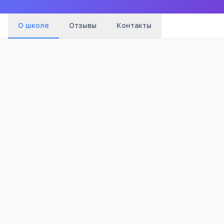
О школе
Отзывы
Контакты
Бюджетный
1 364
Тип
Просмотров
Полезно родителям
РЕКЛАМА
школьников
Телефона меньше, а оценки лучше
Бесплатный 5-дневный онлайн-марафон