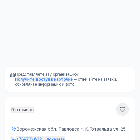
Художественные школы
Контакты
Подробнее →
Воронежская обл, Павловск г, К.Готвальда ул, 25
+7(473) 622
…
показать
Представляете эту организацию?
Получите доступ к карточке
— отвечайте на заявки,
обновляйте информацию и фото.
0
отзывов
Воронежская обл, Павловск г, К.Готвальда ул, 25
+7(473) 622
…
показать