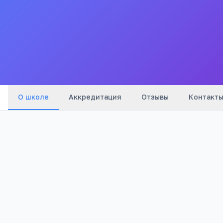
Все
школы
города
О школе
Аккредитация
Отзывы
Контакт
Бюджетный
2
Тип
Отзывов
3 041