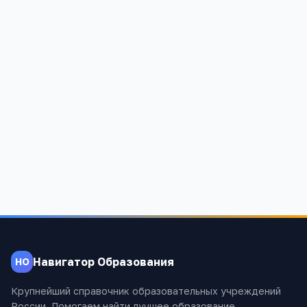
Каменская средняя общеобразовательная школа №
1
Воронежская область, Павловский район, Павловск, улица
Мира, 35
1 272
Навигатор Образования
НО
Крупнейший справочник образовательных учреждений
России. Помогаем найти лучшее образование.